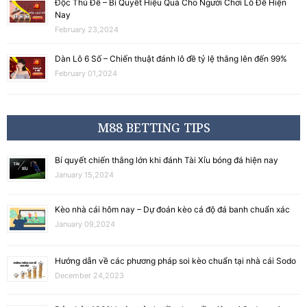
Độc Thủ Đề – Bí Quyết Hiệu Quả Cho Người Chơi Lô Đề Hiện
Nay
February 23,2024
Dàn Lô 6 Số – Chiến thuật đánh lô đề tỷ lệ thắng lên đến 99%
February 01,2024
M88 BETTING TIPS
Bí quyết chiến thắng lớn khi đánh Tài Xỉu bóng đá hiện nay
January 15,2024
Kèo nhà cái hôm nay – Dự đoán kèo cá độ đá banh chuẩn xác
January 09,2024
Hướng dẫn về các phương pháp soi kèo chuẩn tại nhà cái Sodo
December 24,2023