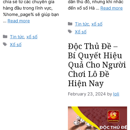
chia sẻ từ các chuyên gia
dân thủ đô, nhưng khi nhắc
hàng đầu trong lĩnh vực,
đến xổ số Hà …
Read more
%home_page% sẽ giúp bạn
…
Read more
Tin tức
,
xổ số
Xổ số
Tin tức
,
xổ số
Độc Thủ Đề –
Xổ số
Bí Quyết Hiệu
Quả Cho Người
Chơi Lô Đề
Hiện Nay
February 23, 2024
by
loli