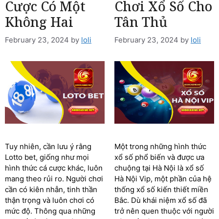
Cược Có Một
Chơi Xổ Số Cho
Không Hai
Tân Thủ
February 23, 2024
by
loli
February 23, 2024
by
loli
Tuy nhiên, cần lưu ý rằng
Một trong những hình thức
Lotto bet, giống như mọi
xổ số phổ biến và được ưa
hình thức cá cược khác, luôn
chuộng tại Hà Nội là xổ số
mang theo rủi ro. Người chơi
Hà Nội Vip, một phần của hệ
cần có kiên nhẫn, tinh thần
thống xổ số kiến thiết miền
thận trọng và luôn chơi có
Bắc. Dù khái niệm xổ số đã
mức độ. Thông qua những
trở nên quen thuộc với người