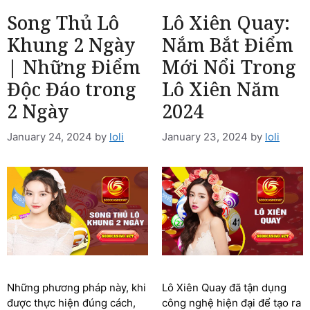
Song Thủ Lô
Lô Xiên Quay:
Khung 2 Ngày
Nắm Bắt Điểm
| Những Điểm
Mới Nổi Trong
Độc Đáo trong
Lô Xiên Năm
2 Ngày
2024
January 24, 2024
by
loli
January 23, 2024
by
loli
Những phương pháp này, khi
Lô Xiên Quay đã tận dụng
được thực hiện đúng cách,
công nghệ hiện đại để tạo ra