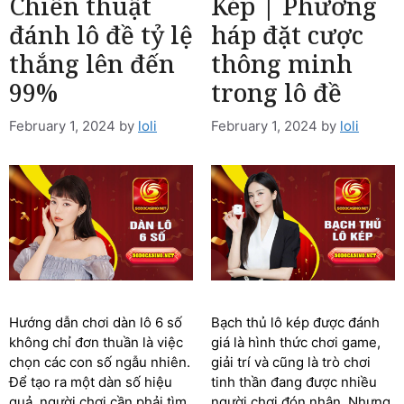
Chiến thuật
Kép | Phương
đánh lô đề tỷ lệ
háp đặt cược
thắng lên đến
thông minh
99%
trong lô đề
February 1, 2024
by
loli
February 1, 2024
by
loli
Hướng dẫn chơi dàn lô 6 số
Bạch thủ lô kép được đánh
không chỉ đơn thuần là việc
giá là hình thức chơi game,
chọn các con số ngẫu nhiên.
giải trí và cũng là trò chơi
Để tạo ra một dàn số hiệu
tinh thần đang được nhiều
quả, người chơi cần phải tìm
người chơi đón nhận. Nhưng