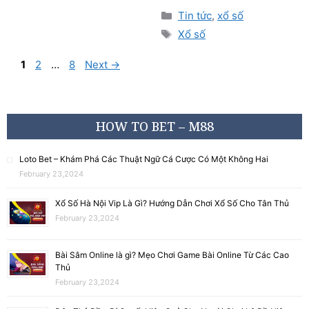
Tin tức
,
xổ số
Xổ số
1
2
…
8
Next
→
HOW TO BET – M88
Loto Bet – Khám Phá Các Thuật Ngữ Cá Cược Có Một Không Hai
February 23,2024
Xổ Số Hà Nội Vip Là Gì? Hướng Dẫn Chơi Xổ Số Cho Tân Thủ
February 23,2024
Bài Sâm Online là gì? Mẹo Chơi Game Bài Online Từ Các Cao
Thủ
February 23,2024