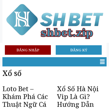
ĐĂNG NHẬP
ĐĂNG KÝ
Xổ số
Loto Bet –
Xổ Số Hà Nội
Khám Phá Các
Vip Là Gì?
Thuật Ngữ Cá
Hướng Dẫn