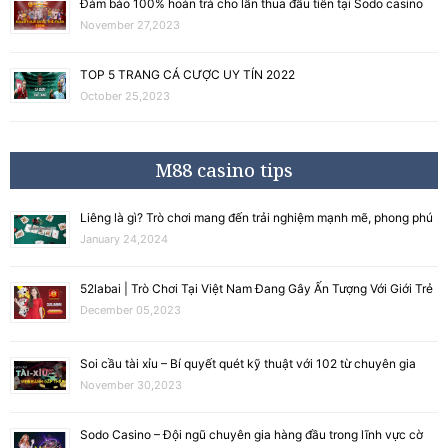
Đảm bảo 100% hoàn trả cho lần thua đầu tiên tại Sodo casino
November 27,2023
TOP 5 TRANG CÁ CƯỢC UY TÍN 2022
October 25,2023
M88 casino tips
Liêng là gì? Trò chơi mang đến trải nghiệm mạnh mẽ, phong phú
January 24,2024
52labai | Trò Chơi Tại Việt Nam Đang Gây Ấn Tượng Với Giới Trẻ
December 05,2023
Soi cầu tài xỉu – Bí quyết quét kỹ thuật với 102 từ chuyên gia
November 30,2023
Sodo Casino – Đội ngũ chuyên gia hàng đầu trong lĩnh vực cờ