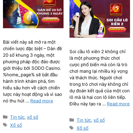
Bài viết này sẽ mở ra một
chiến lược đặc biệt – Dàn đề
Soi cầu lô xiên 2 không chỉ
20 số khung 3 ngày, một
là một phương thức chơi
phương pháp độc đáo được
cược phổ biến mà còn là trò
giới thiệu bởi SODO Casino.
chơi mang lại nhiều kỳ vọng
%home_page% sẽ bắt đầu
và thách thức. Người chơi
hành trình khám phá, tìm
trong trò chơi này không chỉ
hiểu sâu hơn về cách chiến
dự đoán kết quả của một con
lược này hoạt động và vì sao
lô mà là hai con lô liên tiếp.
nó thu hút …
Read more
Điều này tạo ra …
Read more
Tin tức
,
xổ số
Tin tức
,
xổ số
Xổ số
Xổ số