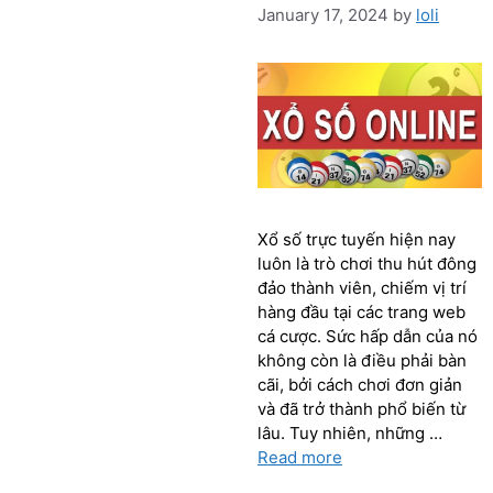
January 17, 2024
by
loli
Xổ số trực tuyến hiện nay
luôn là trò chơi thu hút đông
đảo thành viên, chiếm vị trí
hàng đầu tại các trang web
cá cược. Sức hấp dẫn của nó
không còn là điều phải bàn
cãi, bởi cách chơi đơn giản
và đã trở thành phổ biến từ
lâu. Tuy nhiên, những …
Read more