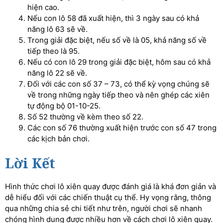
hiện cao.
Nếu con lô 58 đã xuất hiện, thì 3 ngày sau có khả
năng lô 63 sẽ về.
Trong giải đặc biệt, nếu số về là 05, khả năng số về
tiếp theo là 95.
Nếu có con lô 29 trong giải đặc biệt, hôm sau có khả
năng lô 22 sẽ về.
Đối với các con số 37 – 73, có thể kỳ vọng chúng sẽ
về trong những ngày tiếp theo và nên ghép các xiên
tự động bộ 01-10-25.
Số 52 thường về kèm theo số 22.
Các con số 76 thường xuất hiện trước con số 47 trong
các kịch bản chơi.
Lời Kết
Hình thức chơi lô xiên quay được đánh giá là khá đơn giản và
dễ hiểu đối với các chiến thuật cụ thể. Hy vọng rằng, thông
qua những chia sẻ chi tiết như trên, người chơi sẽ nhanh
chóng hình dung được nhiều hơn về cách chơi lô xiên quay.