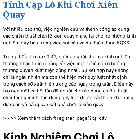
Tính Cặp Lô Khi Chơi Xiên
Quay
Với nhiều cao thủ, việc nghiên cứu và thành công áp dụng
các chiến thuật chơi lô xiên quay mang lại cho họ những kinh
nghiệm quý báu trong việc soi cầu và dự đoán đúng KQXS.
Trong thế giới của số đề, những người chơi có kinh nghiệm
thường nhận thức rõ ràng về việc một số lô có xu hướng
thường xuyên xuất hiện cùng nhau. Sự kết hợp này không
chỉ là ngẫu nhiên mà còn thể hiện một quy luật nhất định
trong cách số xuất hiện trong các ngày trong tuần. Điều này
tạo nên một cơ hội lớn để người chơi áp dụng chiến thuật
chơi thông minh, tận dụng quy luật đó để cải thiện khả năng
dự đoán và nâng cao kết quả chơi lô xiên quay.
>> >> Xem thêm cách %register_page% tại đây.
Kinh Nghiệm Chơi Lô