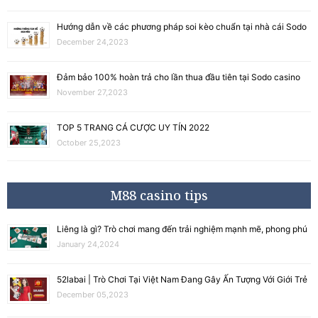
Hướng dẫn về các phương pháp soi kèo chuẩn tại nhà cái Sodo
December 24,2023
Đảm bảo 100% hoàn trả cho lần thua đầu tiên tại Sodo casino
November 27,2023
TOP 5 TRANG CÁ CƯỢC UY TÍN 2022
October 25,2023
M88 casino tips
Liêng là gì? Trò chơi mang đến trải nghiệm mạnh mẽ, phong phú
January 24,2024
52labai | Trò Chơi Tại Việt Nam Đang Gây Ấn Tượng Với Giới Trẻ
December 05,2023