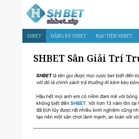
SHBET
ĐĂNG KÝ SHBET
NẠP TIỀN SHBET
SHBET Sân Giải Trí Tr
SHBET
là tên gọi được mọi cược bet biết đến 
với đó là chính sách trả thưởng đi kèm kèo bón
Hầu hết mọi anh em có niềm đam mê với bóng đá
không biết đến
SHBET
. Với hơn 13 năm tồn tại 
đã tích lũy được rất nhiều kinh nghiệm cũng như
tạo nên một sân chơi lành mạnh, an toàn với vô