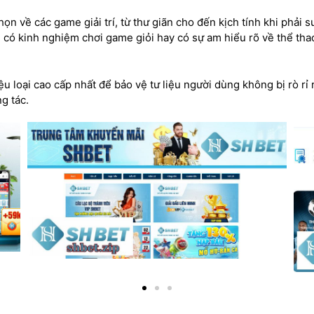
họn về các game giải trí, từ thư giãn cho đến kịch tính khi phải 
 có kinh nghiệm chơi game giỏi hay có sự am hiểu rõ về thể thao
ệu loại cao cấp nhất để bảo vệ tư liệu người dùng không bị rò rỉ 
ng tác.