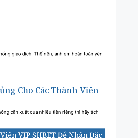
 thống giao dịch. Thế nên, anh em hoàn toàn yên
ủng Cho Các Thành Viên
ông cần xuất quá nhiều tiền riêng thì hãy tích
Viên VIP SHBET Để Nhận Đặc