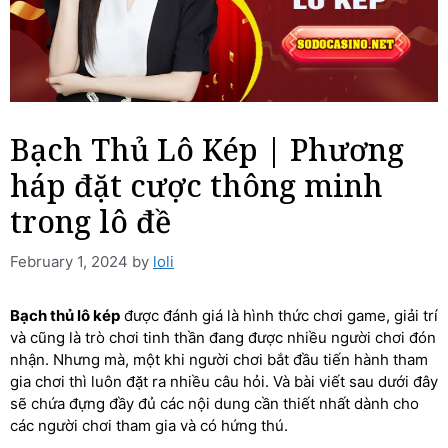
Bạch Thủ Lô Kép | Phương
háp đặt cược thông minh
trong lô đề
February 1, 2024
by
loli
Bạch thủ lô kép
được đánh giá là hình thức chơi game, giải trí
và cũng là trò chơi tinh thần đang được nhiều người chơi đón
nhận. Nhưng mà, một khi người chơi bắt đầu tiến hành tham
gia chơi thì luôn đặt ra nhiều câu hỏi. Và bài viết sau dưới đây
sẽ chứa đựng đầy đủ các nội dung cần thiết nhất dành cho
các người chơi tham gia và có hứng thú.