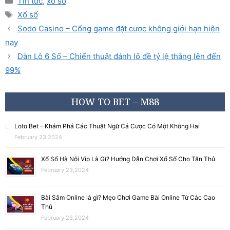
Tin tức
,
xổ số
Xổ số
Sodo Casino – Cổng game đặt cược không giới hạn hiện
nay
Dàn Lô 6 Số – Chiến thuật đánh lô đề tỷ lệ thắng lên đến
99%
HOW TO BET – M88
Loto Bet – Khám Phá Các Thuật Ngữ Cá Cược Có Một Không Hai
February 23,2024
Xổ Số Hà Nội Vip Là Gì? Hướng Dẫn Chơi Xổ Số Cho Tân Thủ
February 23,2024
Bài Sâm Online là gì? Mẹo Chơi Game Bài Online Từ Các Cao
Thủ
February 23,2024