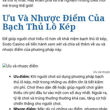
và thú vị nhất. Hãy khám phá và trải nghiệm những điều mới
mẻ trong thế giới!
Ưu Và Nhược Điểm Của
Bạch Thủ Lô Kép
Để giúp người chơi hiểu rõ hơn về khái niệm bạch thủ lô kép,
Sodo Casino sẽ tiến hành xem xét và chia sẻ thêm về ưu và
nhược điểm của phương pháp này.
Ưu và nhược
Ưu điểm:
Khi người chơi sử dụng phương pháp bạch
thủ lô kép, một trong những ưu điểm lớn là tiết kiệm
chi phí. Chơi theo dàn đề hoặc giúp người chơi giảm
thiểu chi phí đầu tư vào một con số duy nhất. Ngoài ra,
tỷ lệ chơi và trúng thưởng thường khá cao, tăng cơ hội
chiến thắng cho người chơi.
Nhược điểm:
Mặc dù có những ưu điểm, phương pháp