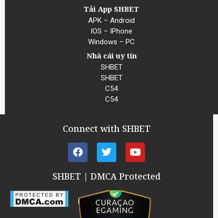
Tải App SHBET
APK – Android
IOS – IPhone
Windows – PC
Nhà cái uy tín
SHBET
SHBET
C54
C54
Connect with SHBET
SHBET | DMCA Protected