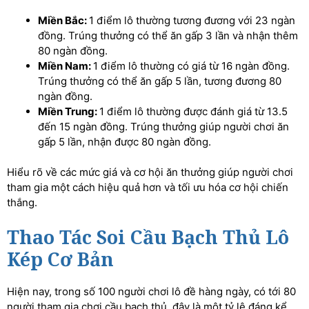
Miền Bắc:
1 điểm lô thường tương đương với 23 ngàn
đồng. Trúng thưởng có thể ăn gấp 3 lần và nhận thêm
80 ngàn đồng.
Miền Nam:
1 điểm lô thường có giá từ 16 ngàn đồng.
Trúng thưởng có thể ăn gấp 5 lần, tương đương 80
ngàn đồng.
Miền Trung:
1 điểm lô thường được đánh giá từ 13.5
đến 15 ngàn đồng. Trúng thưởng giúp người chơi ăn
gấp 5 lần, nhận được 80 ngàn đồng.
Hiểu rõ về các mức giá và cơ hội ăn thưởng giúp người chơi
tham gia một cách hiệu quả hơn và tối ưu hóa cơ hội chiến
thắng.
Thao Tác Soi Cầu Bạch Thủ Lô
Kép Cơ Bản
Hiện nay, trong số 100 người chơi lô đề hàng ngày, có tới 80
người tham gia chơi cầu bạch thủ, đây là một tỷ lệ đáng kể.