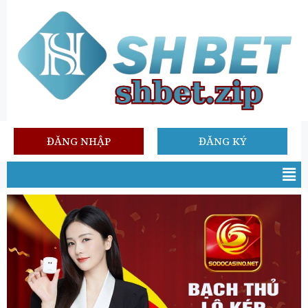
ĐĂNG NHẬP
ĐĂNG KÝ