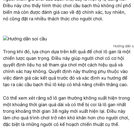
Điều này cho thấy hình thức chơi cầu bạch thủ không chỉ phổ
biến mà còn được đánh giá cao về độ chính xác, tuy nhiên,
nó cũng đặt ra nhiều thách thức cho người chơi.
Hướng dẫn s
Trong khi đó, lựa chọn dựa trên kết quả để chơi lô gan là một
chiến lược quan trọng. Điều này giúp người chơi có cơ hội
quyết định liệu họ sẽ tham gia chơi một cách hiệu quả và
chính xác hay không. Quyết định này thường phụ thuộc vào
việc đánh giá các kết quả trước đó và xác định xu hướng để
tạo ra các cầu bạch thủ lô kép có khả năng chiến thắng cao.
Có thể xem xét rằng số lô gan thường không xuất hiện trong
một khoảng thời gian quá dài và có thể bị coi là lô gan nhất
trong khoảng thời gian 38 ngày mới xuất hiện lại. Điều này
làm cho quá trình chơi trở nên khó khăn hơn cho người chơi,
đặc biệt là những người có kế hoạch chiến thuật cụ thể.