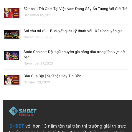
52labai | Trò Chơi Tại Việt Nam Đang Gây Ấn Tượng Với Giới Trẻ
December 05,2023
Soi cầu tài xỉu – Bí quyết quét kỹ thuật với 102 từ chuyên gia
November 30,2023
Sodo Casino – Đội ngũ chuyên gia hàng đầu trong lĩnh vực cờ
bạc
November 27,2023
Bầu Cua Bịp | Sự Thật Hay Tin Đồn
October 29,2023
SHBET
với hơn 13 năm tồn tại trên thị trường giải trí trực