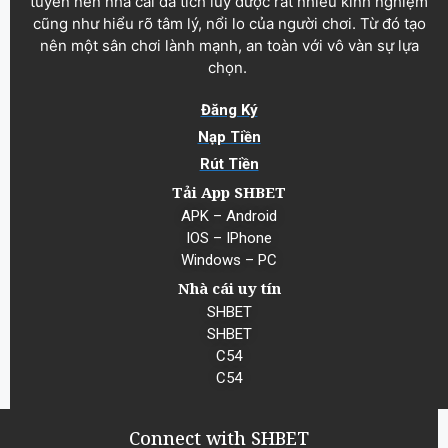
tuyến nên nhà cái đã tích lũy được rất nhiều kinh nghiệm
cũng như hiểu rõ tâm lý, nổi lo của người chơi. Từ đó tạo
nên một sân chơi lành mạnh, an toàn với vô vàn sự lựa
chọn.
Đăng Ký
Nạp Tiền
Rút Tiền
Tải App SHBET
APK – Android
IOS – IPhone
Windows – PC
Nhà cái uy tín
SHBET
SHBET
C54
C54
Connect with SHBET