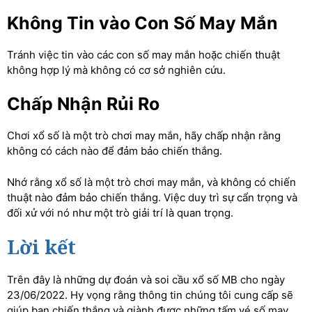
Không Tin vào Con Số May Mắn
Tránh việc tin vào các con số may mắn hoặc chiến thuật
không hợp lý mà không có cơ sở nghiên cứu.
Chấp Nhận Rủi Ro
Chơi xổ số là một trò chơi may mắn, hãy chấp nhận rằng
không có cách nào để đảm bảo chiến thắng.
Nhớ rằng xổ số là một trò chơi may mắn, và không có chiến
thuật nào đảm bảo chiến thắng. Việc duy trì sự cẩn trọng và
đối xử với nó như một trò giải trí là quan trọng.
Lời kết
Trên đây là những dự đoán và soi cầu xổ số MB cho ngày
23/06/2022. Hy vọng rằng thông tin chúng tôi cung cấp sẽ
giúp bạn chiến thắng và giành được những tấm vé số may