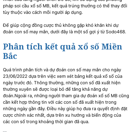
pháp soi cầu xổ số MB, kết quả trúng thưởng có thể thay đổi
tùy thuộc vào cách mỗi người áp dụng.
Để giúp cộng đồng cược thủ không gặp khó khăn khi dự
đoán con số may mắn, dưới đây là một số gợi ý từ Sodo468.
Phân tích kết quả xổ số Miền
Bắc
Quá trình phân tích và dự đoán con số may mắn cho ngày
23/06/2022 dựa trên việc xem xét bảng kết quả xổ số của
ngày trước đó. Thông thường, những con số đã xuất hiện
thường xuyên sẽ được loại bỏ để tăng khả năng dự
đoán.Ngoài ra, những người tham gia dự đoán xổ số MB cũng
cần kết hợp thông tin với các con số đã xuất hiện trong
những ngày gần đây. Điều này giúp họ đưa ra quyết định đặt
cược chính xác nhất, dựa trên xu hướng và biến động của
các con số trong khoảng thời gian đã qua.