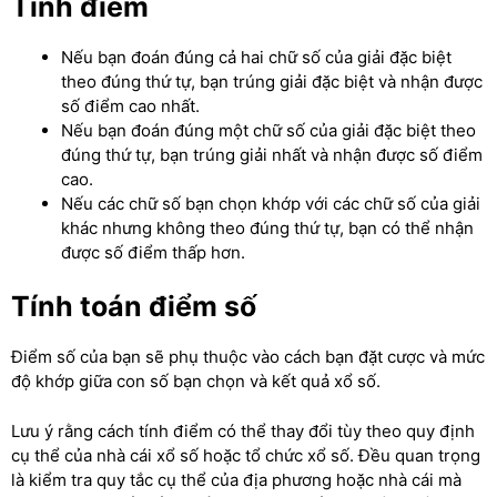
Tính điểm
Nếu bạn đoán đúng cả hai chữ số của giải đặc biệt
theo đúng thứ tự, bạn trúng giải đặc biệt và nhận được
số điểm cao nhất.
Nếu bạn đoán đúng một chữ số của giải đặc biệt theo
đúng thứ tự, bạn trúng giải nhất và nhận được số điểm
cao.
Nếu các chữ số bạn chọn khớp với các chữ số của giải
khác nhưng không theo đúng thứ tự, bạn có thể nhận
được số điểm thấp hơn.
Tính toán điểm số
Điểm số của bạn sẽ phụ thuộc vào cách bạn đặt cược và mức
độ khớp giữa con số bạn chọn và kết quả xổ số.
Lưu ý rằng cách tính điểm có thể thay đổi tùy theo quy định
cụ thể của nhà cái xổ số hoặc tổ chức xổ số. Đều quan trọng
là kiểm tra quy tắc cụ thể của địa phương hoặc nhà cái mà