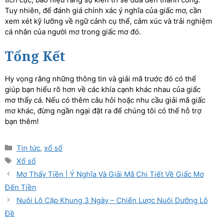
Tuy nhiên, để đánh giá chính xác ý nghĩa của giấc mơ, cần
xem xét kỹ lưỡng về ngữ cảnh cụ thể, cảm xúc và trải nghiệm
cá nhân của người mơ trong giấc mơ đó.
Tổng Kết
Hy vọng rằng những thông tin và giải mã trước đó có thể
giúp bạn hiểu rõ hơn về các khía cạnh khác nhau của giấc
mơ thấy cá. Nếu có thêm câu hỏi hoặc nhu cầu giải mã giấc
mơ khác, đừng ngần ngại đặt ra để chúng tôi có thể hỗ trợ
bạn thêm!
Tin tức
,
xổ số
Xổ số
Mơ Thấy Tiền | Ý Nghĩa Và Giải Mã Chi Tiết Về Giấc Mơ
Đến Tiền
Nuôi Lô Cặp Khung 3 Ngày – Chiến Lược Nuôi Dưỡng Lô
Đề