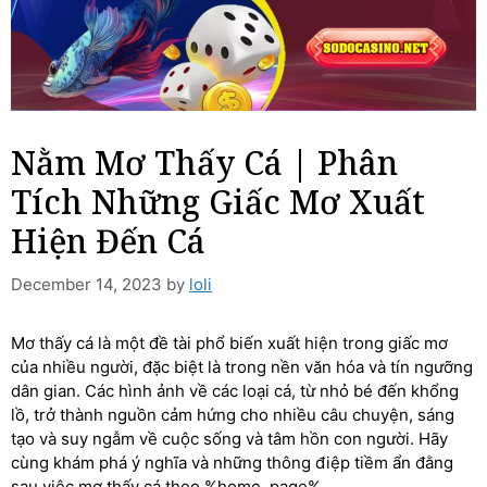
Nằm Mơ Thấy Cá | Phân
Tích Những Giấc Mơ Xuất
Hiện Đến Cá
December 14, 2023
by
loli
Mơ thấy cá là một đề tài phổ biến xuất hiện trong giấc mơ
của nhiều người, đặc biệt là trong nền văn hóa và tín ngưỡng
dân gian. Các hình ảnh về các loại cá, từ nhỏ bé đến khổng
lồ, trở thành nguồn cảm hứng cho nhiều câu chuyện, sáng
tạo và suy ngẫm về cuộc sống và tâm hồn con người. Hãy
cùng khám phá ý nghĩa và những thông điệp tiềm ẩn đằng
sau việc mơ thấy cá theo %home_page%.