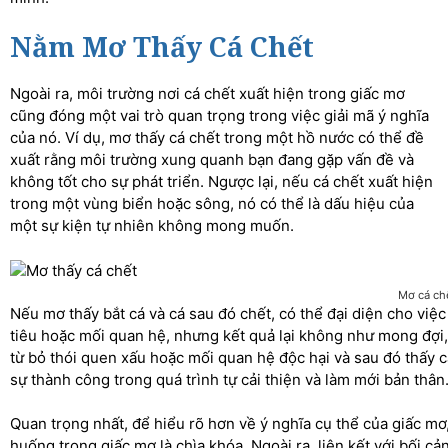
Nằm Mơ Thấy Cá Chết
Ngoài ra, môi trường nơi cá chết xuất hiện trong giấc mơ
cũng đóng một vai trò quan trọng trong việc giải mã ý nghĩa
của nó. Ví dụ, mơ thấy cá chết trong một hồ nước có thể đề
xuất rằng môi trường xung quanh bạn đang gặp vấn đề và
không tốt cho sự phát triển. Ngược lại, nếu cá chết xuất hiện
trong một vùng biển hoặc sông, nó có thể là dấu hiệu của
một sự kiện tự nhiên không mong muốn.
Mơ cá ch
Nếu mơ thấy bắt cá và cá sau đó chết, có thể đại diện cho việ
tiêu hoặc mối quan hệ, nhưng kết quả lại không như mong đợi, 
từ bỏ thói quen xấu hoặc mối quan hệ độc hại và sau đó thấy cá 
sự thành công trong quá trình tự cải thiện và làm mới bản thân
Quan trọng nhất, để hiểu rõ hơn về ý nghĩa cụ thể của giấc mơ,
huống trong giấc mơ là chìa khóa. Ngoài ra, liên kết với bối c