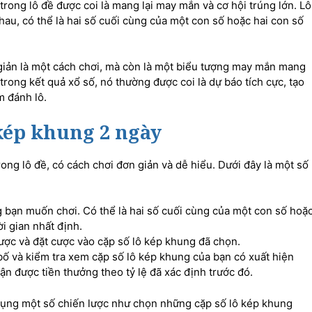
trong lô đề được coi là mang lại may mắn và cơ hội trúng lớn. Lô
au, có thể là hai số cuối cùng của một con số hoặc hai con số
 giản là một cách chơi, mà còn là một biểu tượng may mắn mang
trong kết quả xổ số, nó thường được coi là dự báo tích cực, tạo
m đánh lô.
kép khung 2 ngày
ng lô đề, có cách chơi đơn giản và dễ hiểu. Dưới đây là một số
 bạn muốn chơi. Có thể là hai số cuối cùng của một con số hoặ
i gian nhất định.
ược và đặt cược vào cặp số lô kép khung đã chọn.
ố và kiểm tra xem cặp số lô kép khung của bạn có xuất hiện
ận được tiền thưởng theo tỷ lệ đã xác định trước đó.
p dụng một số chiến lược như chọn những cặp số lô kép khung