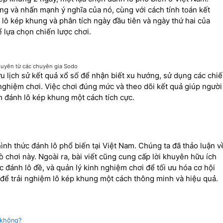
ng và nhấn mạnh ý nghĩa của nó, cùng với cách tính toán kết
 lô kép khung và phân tích ngày đầu tiên và ngày thứ hai của
 lựa chọn chiến lược chơi.
huyên từ các chuyên gia Sodo
 lịch sử kết quả xổ số để nhận biết xu hướng, sử dụng các chi
 nghiệm chơi. Việc chơi đúng mức và theo dõi kết quả giúp người
ệm đánh lô kép khung một cách tích cực.
hình thức đánh lô phổ biến tại Việt Nam. Chúng ta đã thảo luận v
rò chơi này. Ngoài ra, bài viết cũng cung cấp lời khuyên hữu ích
c đánh lô đề, và quản lý kinh nghiệm chơi để tối ưu hóa cơ hội
 để trải nghiệm lô kép khung một cách thông minh và hiệu quả.
y không?