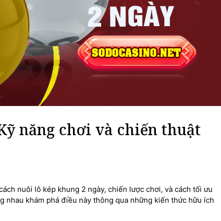
Kỹ năng chơi và chiến thuật
 cách nuôi lô kép khung 2 ngày, chiến lược chơi, và cách tối ưu
ng nhau khám phá điều này thông qua những kiến thức hữu ích