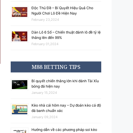
Độc Thủ Đề – Bí Quyết Hiệu Quả Cho
Người Chơi Lô Đề Hiện Nay
February 23,2024
Dàn Lô 6 Số – Chiến thuật đánh lô đề tỷ lệ
thắng lên đến 99%
February 01,2024
M88 BETTING TIPS
Bí quyết chiến thắng lớn khi đánh Tài Xỉu
bóng đá hiện nay
January 15,2024
Kèo nhà cái hôm nay – Dự đoán kèo cá độ
đá banh chuẩn xác
January 09,2024
Hướng dẫn về các phương pháp soi kèo