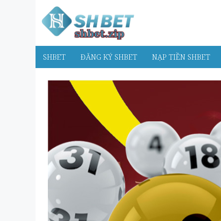
SHBET
ĐĂNG KÝ SHBET
NẠP TIỀN SHBET