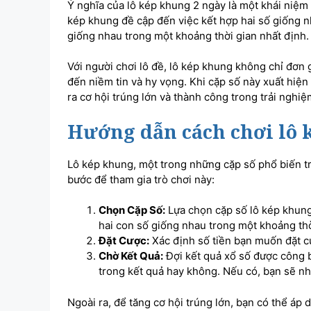
Ý nghĩa của lô kép khung 2 ngày là một khái niệm 
kép khung đề cập đến việc kết hợp hai số giống nh
giống nhau trong một khoảng thời gian nhất định.
Với người chơi lô đề, lô kép khung không chỉ đơn
đến niềm tin và hy vọng. Khi cặp số này xuất hiện 
ra cơ hội trúng lớn và thành công trong trải nghiệ
Hướng dẫn cách chơi lô 
Lô kép khung, một trong những cặp số phổ biến tro
bước để tham gia trò chơi này:
Chọn Cặp Số:
Lựa chọn cặp số lô kép khung
hai con số giống nhau trong một khoảng thờ
Đặt Cược:
Xác định số tiền bạn muốn đặt c
Chờ Kết Quả:
Đợi kết quả xổ số được công b
trong kết quả hay không. Nếu có, bạn sẽ nh
Ngoài ra, để tăng cơ hội trúng lớn, bạn có thể á