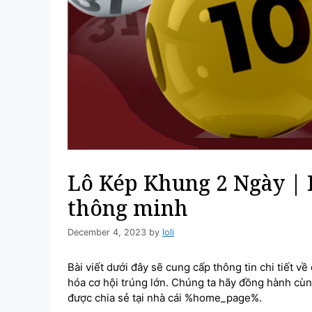
Lô Kép Khung 2 Ngày | 
thông minh
December 4, 2023
by
loli
Bài viết dưới đây sẽ cung cấp thông tin chi tiết về
hóa cơ hội trúng lớn. Chúng ta hãy đồng hành cù
được chia sẻ tại nhà cái %home_page%.