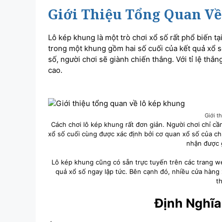
Giới Thiệu Tổng Quan V
Lô kép khung là một trò chơi xổ số rất phổ biến tạ
trong một khung gồm hai số cuối của kết quả xổ số
số, người chơi sẽ giành chiến thắng. Với tỉ lệ thắng
cao.
Giới t
Cách chơi lô kép khung rất đơn giản. Người chơi chỉ c
xổ số cuối cùng được xác định bởi cơ quan xổ số của ch
nhận được g
Lô kép khung cũng có sẵn trực tuyến trên các trang we
quả xổ số ngay lập tức. Bên cạnh đó, nhiều cửa hàng
th
Định Nghĩa