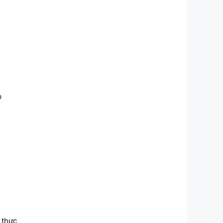
p
 thực