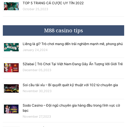
TOP 5 TRANG CÁ CƯỢC UY TÍN 2022
October 25,2023
M88 casino tips
Liêng là gì? Trò chơi mang đến trải nghiệm mạnh mẽ, phong phú
January 24,2024
52labai | Trò Chơi Tại Việt Nam Đang Gây Ấn Tượng Với Giới Trẻ
December 05,2023
Soi cầu tài xỉu – Bí quyết quét kỹ thuật với 102 từ chuyên gia
November 30,2023
Sodo Casino – Đội ngũ chuyên gia hàng đầu trong lĩnh vực cờ
bạc
November 27,2023