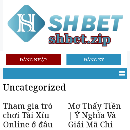
ĐĂNG NHẬP
ĐĂNG KÝ
Uncategorized
Tham gia trò
Mơ Thấy Tiền
chơi Tài Xỉu
| Ý Nghĩa Và
Online ở đâu
Giải Mã Chi