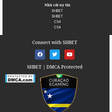
Nhà cái uy tín
SHBET
SHBET
C54
C54
Connect with SHBET
SHBET | DMCA Protected