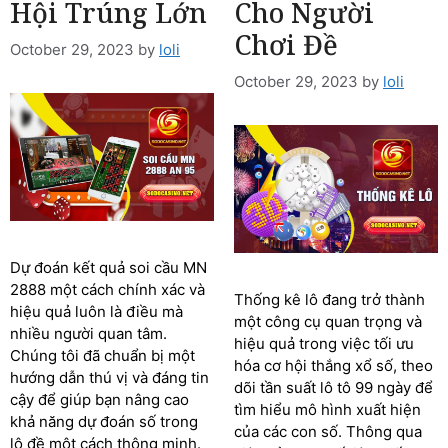
Hội Trúng Lớn
Cho Người
Chơi Đề
October 29, 2023
by
loli
October 29, 2023
by
loli
Dự đoán kết quả soi cầu MN
2888 một cách chính xác và
Thống kê lô đang trở thành
hiệu quả luôn là điều mà
một công cụ quan trọng và
nhiều người quan tâm.
hiệu quả trong việc tối ưu
Chúng tôi đã chuẩn bị một
hóa cơ hội thắng xổ số, theo
hướng dẫn thú vị và đáng tin
dõi tần suất lô tô 99 ngày để
cậy để giúp bạn nâng cao
tìm hiểu mô hình xuất hiện
khả năng dự đoán số trong
của các con số. Thông qua
lô đề một cách thông minh.