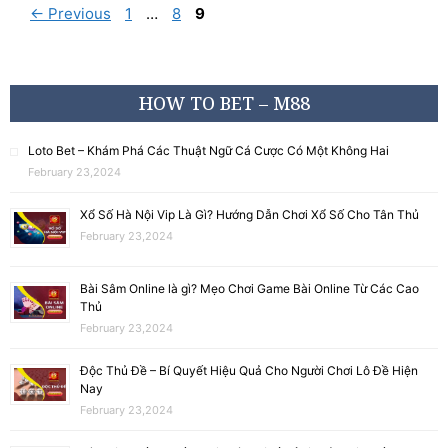
←
Previous
1
…
8
9
HOW TO BET – M88
Loto Bet – Khám Phá Các Thuật Ngữ Cá Cược Có Một Không Hai
February 23,2024
Xổ Số Hà Nội Vip Là Gì? Hướng Dẫn Chơi Xổ Số Cho Tân Thủ
February 23,2024
Bài Sâm Online là gì? Mẹo Chơi Game Bài Online Từ Các Cao
Thủ
February 23,2024
Độc Thủ Đề – Bí Quyết Hiệu Quả Cho Người Chơi Lô Đề Hiện
Nay
February 23,2024